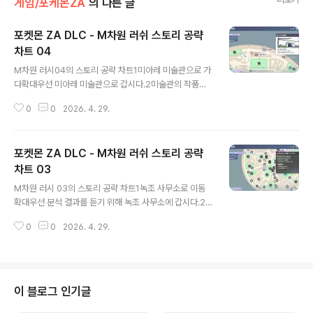
게임/포케몬ZA
의 다른 글
포켓몬 ZA DLC - M차원 러쉬 스토리 공략
차트 04
글 내용
M차원 러시04의 스토리 공략 차트1미아레 미술관으로 가
다확대우선 미아레 미술관으로 갑시다.2미술관의 작품을
감상하다박물관에 도착하면 게임 내 가이드에 따라 박물관
0
0
2026. 4. 29.
의 작품을 감상하세요.3카페 솔레이유로 향한다확대미술
관을 즐기면 다음은 카페 솔레이유로 향합니다.4호텔 Z로
돌아가면 미션 클리어확대호텔 Z로 돌아가면 이벤트가 발
포켓몬 ZA DLC - M차원 러쉬 스토리 공략
생하여 미션 클리어가 됩니다.
차트 03
글 내용
M차원 러시 03의 스토리 공략 차트1녹조 사무소로 이동
확대우선 분석 결과를 듣기 위해 녹조 사무소에 갑시다.2
이차원 미아레 조사를 하고 10000pt 저축한다카라스바
0
0
2026. 4. 29.
에서 분석 결과를 들으면, 다시 이차원 미아레의 조사 포인
트를 모은다. 이번에는 10000pt이므로 새로운 왜곡으로
포인트를 얻으십시오.스트레인의 내용스트레인 위치사이
드 미션 141메가 켄카니 Lv114×2체를 진정시켜 1200pt
확대와일드존 4사이드 미션 140주문으로 1000pt확대와
이 블로그 인기글
일드존 5메가스코비란 Lv120승리로 1200pt+메가스톤