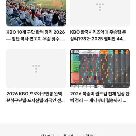
KBO 10개 구단 완벽 정리 2026
KBO 한국시리즈역대 우승팀 총
— 창단 역사·연고지·우승 횟수·팬
정리1982~2025 챔피언 44년
덤까지 총정리
완전 정복
2026 KBO 프로야구연봉 완벽
2026 북중미 월드컵 전체 일정 완
분석구단별·포지션별·외국인 선수
벽 정리 — 개막부터 결승까지 한
까지 총정리
국시간 총정리
의안내