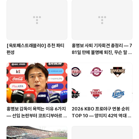
확대와일드존 17이번부터, 메가스톤의 입수나 사이드 미
션이 발생하고 있는 노란 왜곡이 출현하게 되어 있습니다.
노란 변형에서는, 그 이차원에 출현한 메가신카포켓몬을
쓰러뜨리거나, 사이드 미션을 받는 것..
[옥토패스트래블러0] 추천 파티
홍명보 사퇴 기자회견 총정리 — 7
편성
81일 만에 불명예 퇴진, 무슨 말 남
겼나
홍명보 감독이 욕먹는 이유 6가지
2026 KBO 프로야구 연봉 순위
— 선임 논란부터 코트디부아르 참
TOP 10 — 양의지 42억 역대 최
패까지 팩트로 총정리
고, 구단별 연봉 총정리