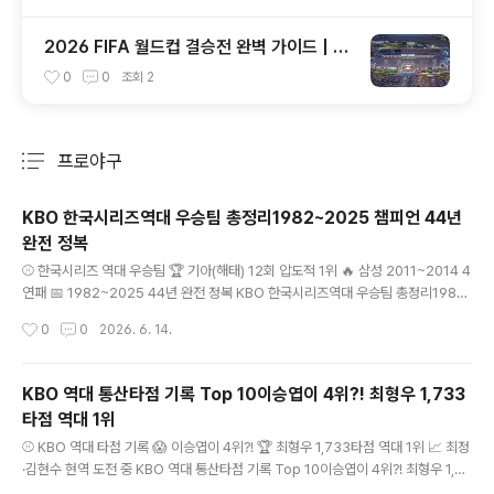
2026 FIFA 월드컵 결승전 완벽 가이드 | 메
트라이프 스타디움 총정리·콜드플레이 하프
0
0
조회
2
타임 쇼·티켓 가격·한국시간·뉴욕 여행 꿀팁
프로야구
분류 전체보기
주요 글 목록
KBO 한국시리즈역대 우승팀 총정리1982~2025 챔피언 44년
완전 정복
글 내용
⚾ 한국시리즈 역대 우승팀 🏆 기아(해태) 12회 압도적 1위 🔥 삼성 2011~2014 4
연패 📅 1982~2025 44년 완전 정복 KBO 한국시리즈역대 우승팀 총정리1982
~2025 챔피언 44년 완전 정복 1982년 OB 베어스의 첫 우승부터 2025년 LG
작성시간
0
0
2026. 6. 14.
트윈스까지 — 44년 KBO의 역사 기아(해태) 12회 압도적 1위 · 삼성 4연패 대기록
· 해체된 왕조 현대 유니콘스의 비극 기아(해태)12회 우승역대 최다! 삼성 8회2011
~20144연패 대기록 44년 역사1982~202544번의 챔피언 키움 0회아직 우승
KBO 역대 통산타점 기록 Top 10이승엽이 4위?! 최형우 1,733
없음언제 터질까? 키워드: KBO 역대 우승팀, 한국..
타점 역대 1위
글 내용
⚾ KBO 역대 타점 기록 😱 이승엽이 4위?! 🏆 최형우 1,733타점 역대 1위 📈 최정
·김현수 현역 도전 중 KBO 역대 통산타점 기록 Top 10이승엽이 4위?! 최형우 1,73
3타점 역대 1위 "국민 타자 이승엽이 당연히 1위겠지" — 많은 팬들이 모르는 충격