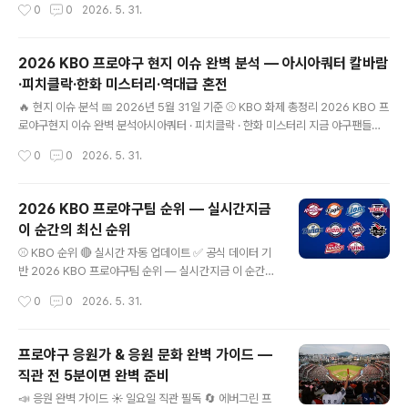
작성시간
0
0
2026. 5. 31.
9년1,000일FA 기본 자격 기준 A / B / CFA 등급 구분 (2019 도입) 연봉 300%A
등급 최대 보상금 3명구단별 FA 최대 영입 가능 수 키워드: KBO FA 제도, 프로야구
자유계약선수, FA 자격 기준, FA 등급, FA 보상 선수, FA 계약 구조, KBO FA란, 프
2026 KBO 프로야구 현지 이슈 완벽 분석 — 아시아쿼터 칼바람
로야구 FA 뜻, KBO FA..
·피치클락·한화 미스터리·역대급 혼전
글 내용
🔥 현지 이슈 분석 📅 2026년 5월 31일 기준 ⚾ KBO 화제 총정리 2026 KBO 프
로야구현지 이슈 완벽 분석아시아쿼터 · 피치클락 · 한화 미스터리 지금 야구팬들이
가장 많이 이야기하는 4대 이슈 데이터와 현지 반응으로 정리했습니다 01 아시아쿼
작성시간
0
0
2026. 5. 31.
터 교체 칼바람KIA·두산·SSG 연이은 방출·교체 02 피치클락 2초 단축의 여파경기
흐름 변화 & 선수 적응 논란 03 한화 이글스 미스터리타격 8관왕인데 마운드는 꼴
찌? 04 역대급 순위 혼전 & 키움 ..
2026 KBO 프로야구팀 순위 — 실시간지금
이 순간의 최신 순위
글 내용
⚾ KBO 순위 🔴 실시간 자동 업데이트 ✅ 공식 데이터 기
반 2026 KBO 프로야구팀 순위 — 실시간지금 이 순간의
최신 순위 이 블로그는 발행 시점 순위가 아닙니다검색해
작성시간
0
0
2026. 5. 31.
서 들어오시는 그 순간의 KBO 최신 순위가 자동으로 표시
됩니다 · 5분마다 자동 갱신 키워드: KBO 순위, 2026 프
로야구 순위, 프로야구 순위 실시간, KBO 팀 순위, 프로야
프로야구 응원가 & 응원 문화 완벽 가이드 —
구 승률, KBO 현재 순위, 오늘 프로야구 순위 "KBO 순위
직관 전 5분이면 완벽 준비
검색했더니 몇 주 전 순위가 나왔다" — 이런 블로그가 아
글 내용
직도 많습니다. 이 블로그는 다릅니다. 들어오시는 그 순간
📣 응원 완벽 가이드 ☀️ 일요일 직관 필독 🔄 에버그린 프