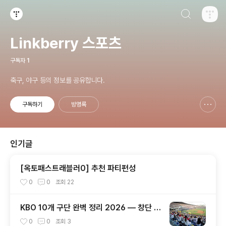
검색하기
티스토리
Linkberry 스포츠
구독자
1
축구, 야구 등의 정보를 공유합니다.
구독하기
방명록
신고하기 레이어
열기
인기글
[옥토패스트래블러0] 추천 파티편성
0
0
조회
22
KBO 10개 구단 완벽 정리 2026 — 창단 역
사·연고지·우승 횟수·팬덤까지 총정리
0
0
조회
3