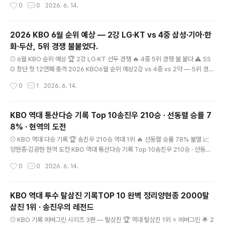
작성시간
0
0
2026. 6. 14.
사실! 실제 역대 1위는 최형우(1,733타점) · 이승엽은 4위(1,498타점) · 현역 최정·
김현수 계속 갱신 중 이승엽 4위!국민타자가 4위?충격의 사실 최형우 1위1,733타
점역대 통산 1위 현역 3명최형우·최정·김현수Top 3 모두 현역! 44년 역사1982~2
2026 KBO 6월 순위 예상 — 2강 LG·KT vs 4중 삼성·기아·한
026KBO 불멸의 기록 키워드: KBO 역..
화·두산, 5위 경쟁 불붙었다.
글 내용
⚾ 6월 KBO 순위 예상 🏆 2강 LG·KT 선두 경쟁 🔥 4중 5위 경쟁 불 붙다 ⚠ SS
G 창단 첫 12연패 충격 2026 KBO6월 순위 예상2강 vs 4중 vs 2약 — 5위 경쟁
이 시즌을 결정한다 6월 10일 기준 2강(LG·KT) / 4중(삼성·기아·한화·두산) / 2약
작성시간
0
1
2026. 6. 14.
(NC·SSG) / 2최약(롯데·키움) LG .623 1위 · KT .615 0.5게임차 · SSG 창단 첫
12연패 · 한화 19년만에 포스트시즌 도전 LG .623디펜딩 챔피언1위 유지 중 KT .
615강백호 60타점0.5게임차 추격 4중 혼전삼성·기아·한화·두산5위 경쟁 치열 SS
KBO 역대 통산다승 기록 Top 10송진우 210승 · 선동렬 승률 7
G 12연패창단 첫 12연..
8% · 현역의 도전
글 내용
⚾ KBO 역대 다승 기록 🏆 송진우 210승 역대 1위 🔥 선동렬 승률 78% 불멸 📈
양현종·김광현 현역 도전 KBO 역대 통산다승 기록 Top 10송진우 210승 · 선동렬
승률 78% · 현역의 도전 "송진우가 1위라고?" — 많은 팬들이 선동렬을 1위로 알고
작성시간
0
0
2026. 6. 14.
있지만 통산 승수는 송진우! 선동렬의 146승 40패 승률 78.5%는 진짜 불멸의 기
록 · 양현종·김광현 현역 도전 현황 210승송진우통산 다승 역대 1위 78.5%선동렬
통산 승률146승 40패 역대 최고 현역 2명양현종·김광현Top 5 진입 진행 중 21년
KBO 역대 투수 탈삼진 기록TOP 10 완벽 정리양현종 2000탈
송진우 현역 기간1989~2009년 키워드: KBO 역..
삼진 1위 · 송진우의 레전드
글 내용
⚾ KBO 기록 에버그린 시리즈 3편 — 탈삼진 🏆 역대 탈삼진 1위 ⭐ 에버그린 🌟 2