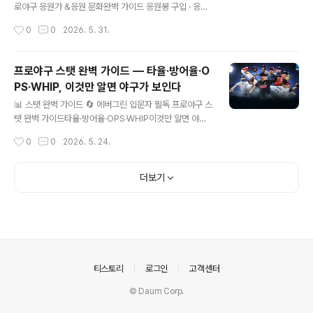
의 최신 KBO 순위가 자동으로 표시됩니다. 📊 2026 KB
로야구 응원가 &응원 문화완벽 가이드 응원봉 구입 · 응원
O 리그 팀 순위 — 실시간 순위 데..
가 배우는 법 · 구단별 응원 특징 7회 럭키세븐 · 응원 에티
작성시간
0
0
2026. 5. 31.
켓 — 직관 전 5분이면 완벽 준비 ☀️ 일요일 직관 전에 이
글 읽고 가세요 — 5분이면 됩니다! "야구장 처음 가는데
응원 어떻게 해요?", "응원가 모르는데 괜찮을까요?" — 이
프로야구 스탯 완벽 가이드 — 타율·방어율·O
질문들이 매주 일요일 오전 KBO 검색 상위권입니다. 걱정
PS·WHIP, 이것만 알면 야구가 보인다
말고 따라오세요. 🎈응원봉입구서 구입 가능 👕유니폼없
글 내용
어도 OK 🎵응원가몰라도 따라하면 됨 🍗치맥이것만 있..
📊 스탯 완벽 가이드 🔄 에버그린 입문자 필독 프로야구 스
탯 완벽 가이드타율·방어율·OPS·WHIP이것만 알면 야구
가 보인다 KBO 중계를 보다가 "저게 뭐야?" 싶었던 통계
작성시간
0
0
2026. 5. 24.
들 타자 스탯 · 투수 스탯 · 세이버메트릭스까지 5분이면 이
해합니다 🔄 에버그린 콘텐츠 — 새 팬이 생길 때마다, 중
계를 볼 때마다 반복 검색됩니다. "타율이 뭐야?", "OPS
더보기
높으면 좋은 건가요?", "WHIP이 1.20이면?" — 야구는 가
장 통계적인 스포츠입니다. 숫자를 알면 경기가 10배 더 재
밌어집니다. AVG타율 OPS출루율+장타율 ERA방어율 ..
의안내
티스토리
로그인
고객센터
© Daum Corp.