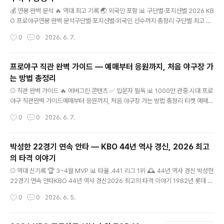
글 내용
💰 연봉 완벽 분석 🔥 역대 최고 기록 🌏 외국인 포함 📊 구단별·포지션별 2026 KB
O 프로야구연봉 완벽 분석구단별·포지션별·외국인 선수까지 총정리 구단별 최고 연
봉자·팀 총액 순위 · 포지션별 TOP · 외국인 선수 연봉 아시아쿼터 연봉 · 역대 최고
작성시간
0
0
2026. 6. 7.
인상률 변천사까지 완벽 정리 42억원최고 연봉 양의지(두산) 1억 7,536만평균 연
봉 역대 최고 180만 달러외국인 1위 KIA 네일 800%구창모 인상률 역대 2위 키워
드: KBO 연봉, 프로야구 연봉, 구단별 연봉, 외국인 선수 연봉, 포지션별 연봉, KBO
프로야구 직관 완벽 가이드 — 예매부터 응원까지, 처음 야구장 가
연봉 총액, 양의지 연봉, 고영표 연봉, KIA 네일 연봉,..
는 방법 총정리
글 내용
⚾ 직관 완벽 가이드 🔥 에버그린 콘텐츠 ✅ 입문자 필독 📊 1000만 관중 시대 프로
야구 직관완벽 가이드예매부터 응원까지, 처음 야구장 가는 방법 총정리 티켓 예매 ·
좌석 선택 · 준비물 · 야구장 음식 · 응원 방법 KBO 1천만 관중 시대 — 처음 야구장
작성시간
0
0
2026. 6. 7.
가는 분도 이 글 하나로 완벽 준비! ①팀·경기 선택 ②티켓 예매 ③준비물 챙기기 ④
입장 & 자리 ⑤응원 즐기기 키워드: 프로야구 직관, 야구장 직관 방법, 프로야구 티켓
예매, 야구장 좌석, 프로야구 응원, 야구장 준비물, KBO 직관, 야구 처음 보는 방법,
박성한 22경기 연속 안타 — KBO 44년 역사 경신, 2026 최고
프로야구 입문 2025년 한국 프로야구(K..
의 타격 이야기
글 내용
⚾ 역대 신기록 🏆 3~4월 MVP 📊 타율 .441 리그 1위 🕰 44년 역사 경신 박성한
22경기 연속 안타KBO 44년 역사 경신2026 최고의 타격 이야기 1982년 롯데 김
용희의 18경기 → 2026년 SSG 박성한의 22경기 개막 첫 날부터 22경기 연속 안
작성시간
0
0
2026. 6. 5.
타 — 44년 묵은 기록이 무너졌다 22경기연속 안타 KBO 신기록(개막 이후 최다) .
4413~4월 타율리그 1위 88.6%기자단 MVP 투표압도적 1위 44년묵은 기록 경신
1982 → 2026 키워드: 박성한 연속안타, 박성한 기록, KBO 연속안타 신기록, SS