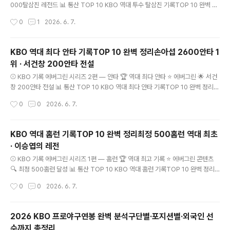
000탈삼진 레전드 📊 통산 TOP 10 KBO 역대 투수 탈삼진 기록TOP 10 완벽 정
리양현종 2000탈삼진 1위 · 송진우의 레전드 삼진은 투수의 가장 완벽한 아웃 —
작성시간
0
1
2026. 6. 7.
타자가 손도 못 쓰고 돌아서는 그 순간 KBO 44년 역사에서 가장 많은 삼진을 잡아
낸 투수들의 이야기 2,000+양현종 역대 1위 2,048송진우 레전드 404경기양현종
최다 선발 1위 165탈삼양현종 단일 시즌 최다 키워드: KBO 탈삼진 기록, 역대 탈삼
KBO 역대 최다 안타 기록TOP 10 완벽 정리손아섭 2600안타 1
진, 양현종 탈삼진, 송진우 탈삼진, KBO 투..
위 · 서건창 200안타 전설
글 내용
⚾ KBO 기록 에버그린 시리즈 2편 — 안타 🏆 역대 최다 안타 ⭐ 에버그린 🌟 서건
창 200안타 전설 📊 통산 TOP 10 KBO 역대 최다 안타 기록TOP 10 완벽 정리손
아섭 2600안타 1위 · 서건창 200안타 전설 1982년 KBO 출범 이후 안타를 가장
작성시간
0
0
2026. 6. 7.
많이 친 선수들의 이야기 손아섭·최형우·박용택·양준혁 — 안타 하나하나가 쌓여 역
사가 됐다 2,600+손아섭 역대 1위 2,599최형우 2위 200안타서건창 단일 시즌역
대 최초·유일 2,318양준혁 레전드 키워드: KBO 안타 기록, 역대 최다 안타, 손아섭
KBO 역대 홈런 기록TOP 10 완벽 정리최정 500홈런 역대 최초
안타, 박용택 안타, 최형우 안타, 서건..
· 이승엽의 레전
글 내용
⚾ KBO 기록 에버그린 시리즈 1편 — 홈런 🏆 역대 최고 기록 ⭐ 에버그린 콘텐츠
🔍 최정 500홈런 달성 📊 통산 TOP 10 KBO 역대 홈런 기록TOP 10 완벽 정리
최정 500홈런 역대 최초 · 이승엽의 레전드 1982년 KBO 출범 이후 44년 — 홈런
작성시간
0
0
2026. 6. 7.
을 가장 많이 친 선수는 누구인가 최정의 500홈런 역대 최초 달성부터 역대 시즌 최
다 홈런까지 총정리 500홈런+최정 역대 최초 달성 467홈런이승엽 역대 2위 46홈
런최정 단일 시즌 최다 21시즌최정 연속 두자릿수 키워드: KBO 홈런 기록, 역대 홈
2026 KBO 프로야구연봉 완벽 분석구단별·포지션별·외국인 선
런 순위, 최정 홈런, 이승엽 홈런, KBO 최다..
수까지 총정리