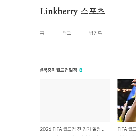
본문 바로가기
Linkberry 스포츠
홈
태그
방명록
북중미월드컵일정
8
2026 FIFA 월드컵 전 경기 일정 완벽 총정리 | 한국시간 조별리그~결승·한국 경기 3경기·중계 채널 완벽 가이드 (즐겨찾기 필수)