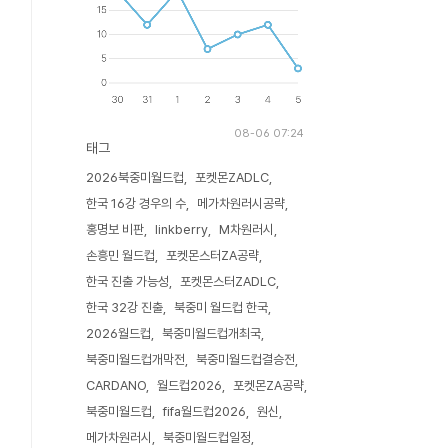
08-06 07:24
태그
2026북중미월드컵
포켓몬ZADLC
한국 16강 경우의 수
메가차원러시공략
홍명보 비판
linkberry
M차원러시
손흥민 월드컵
포켓몬스터ZA공략
한국 진출 가능성
포켓몬스터ZADLC
한국 32강 진출
북중미 월드컵 한국
2026월드컵
북중미월드컵개최국
북중미월드컵개막전
북중미월드컵결승전
CARDANO
월드컵2026
포켓몬ZA공략
북중미월드컵
fifa월드컵2026
원신
메가차원러시
북중미월드컵일정