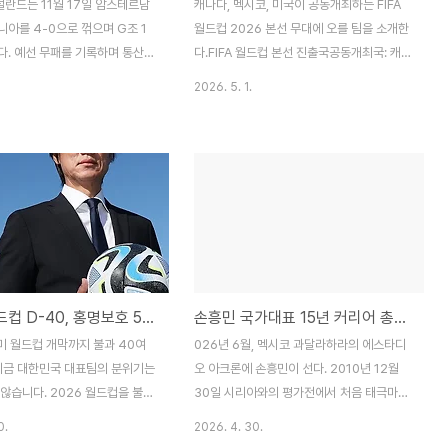
란드는 11월 17일 암스테르담
캐나다, 멕시코, 미국이 공동개최하는 FIFA
아를 4-0으로 꺾으며 G조 1
월드컵 2026 본선 무대에 오를 팀을 소개한
다. 예선 무패를 기록하며 통산
다.FIFA 월드컵 본선 진출국공동개최국: 캐나
드컵 본선 진출에 성공했다.오스트
다, 멕시코, 미국 AFC(아시아축구연맹): 호
2026. 5. 1.
아는 11월 18일 보스니아 헤르
주, 이란, 우즈베키스탄, 요르단, 대한민국, 일
-1로 비기며 H조 1위를 확정하
본 CAF(아프리카축구연맹): 모로코
본선 진출을 확정했다.벨기에벨기
CONMEBOL(남미축구연맹): 아르헨티나,
에서 리히텐슈타인을 7-0으로
브라질, 콜롬비아, 에콰도르, 파라과이, 우루
 1위를 확정하고 본선 진출을 확정
과이 OFC(오세아니아축구연맹): 뉴질랜드
경기 카자흐스탄과의 1-1 무승부
(총 48개 팀 중 17팀 본선 진출 확정) 월드컵
놓쳤지만 마지막 경기에서 확실히
2026: 본선 진출국캐나다캐나다는 최초로
.스코틀랜드스코틀랜드는 덴마크
FIFA 남자 월드컵을 개최하게 됐으며 2회 연
꺾으며 1998년 이후 첫 월드컵 본
속으로 본선에 진출한 것도 이번이 처음이다.
2026 월드컵 D-40, 홍명보호 5대 문제점 총정리 | 스리백 수비 붕괴·득점력 부재·손흥민 의존 완벽 분석
손흥민 국가대표 15년 커리어 총결산 | A매치 142경기·54골·4번의 월드컵 — 라스트 댄스 헌정글
정했다. 추가시간 두 골로 역전
차기 월드컵은 캐나다가 1986년, 2022년
 승리를 거뒀다. 스페인스페인은
에 이어 세 번째로 경험할 본선 무대다. 캐나
미 월드컵 개막까지 불과 40여
026년 6월, 멕시코 과달라하라의 에스타디
 최종전에서 2-2로 비기며 E조
다는 앞선 두 대회에서 모두 16강..
 지금 대한민국 대표팀의 분위기는
오 아크론에 손흥민이 선다. 2010년 12월
고 17번째..
않습니다. 2026 월드컵을 불과
30일 시리아와의 평가전에서 처음 태극마크
두고 최종 리허설에서 무득점에 5
를 달았던 그가 2026 북중미 월드컵 무대에
0.
2026. 4. 30.
하며 공격과 수비 양쪽 모두 문제
서는 순간까지, 무려 15년이라는 시간이 흘