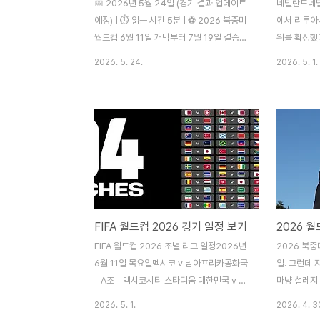
📅 2026년 5월 24일 (경기 결과 업데이트
네덜란드네덜
예정) | ⏱️ 읽는 시간 5분 | ⚽ 2026 북중미
에서 리투아니
월드컵 6월 11일 개막부터 7월 19일 결승까
위를 확정했
지 39일·104경기. 한국 경기 3경기 한국시
12번째 월
2026. 5. 24.
2026. 5. 1.
간을 포함한 전체 일정을 한 번에 정리합니
리아오스트리
다. 즐겨찾기 해두고 경기마다 확인하세요.
체고비나와 1
🇰🇷 한국 경기 3경기 — 바로 확인 ① 6월
고 월드컵 
12일(금) 오전 11시 — 🇰🇷 한국 vs 🇨🇿
에는 리에주
체코 | 과달라하라 | KBS·JTBC ② 6월 19
꺾으며 J조
일(목) 오전 10시 — 🇲🇽 멕시코 vs 🇰🇷
했다. 직전 
한국 | 과달라하라 | KBS·JTBC ③ 6월 25
로 기회를 
일(수) 오전 10시 — 🇿🇦 남아공 vs 🇰🇷
마무리했다
한국 | 몬테레이 | KBS·JTBC대회 기본 정보
를 4-2로 
FIFA 월드컵 2026 경기 일정 보기
항목 내용 ..
선 진출을 확
하며 극적인
FIFA 월드컵 2026 조별 리그 일정2026년
2026 북중
튀르키예와의
6월 11일 목요일멕시코 v 남아프리카공화국
일. 그런데
1위를 확정하
- A조 – 멕시코시티 스타디움 대한민국 v 체
마냥 설레지 
코 – A조 - 에스타디오 과달라하라2026년
두 달여 앞
2026. 5. 1.
2026. 4. 3
6월 12일 금요일캐나다 v 보스니아 헤르체
실점을 기록