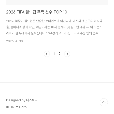
2026 FIFA 월드컵 주목 선수 TOP 10
2026 북중미 월드컵은 단순한 토너먼트가 아닙니다. 메시와 호날두의 마지막
춤, 음바페의 왕좌 확인, 야말이라는 18세 천재의 첫 월드컵 데뷔 — 이 모든 드
라마가 한 무대에서 펼쳐집니다. 104경기, 48개국, 그리고 수천 명의 선수 중
이번 여름을 정의할 핵심 10인을 지금 소개합니다.🥇 TOP 1. 라미네 야말
2026. 4. 30.
🇪🇸 — "18세의 신, 이미 세계 최고"소속: FC 바르셀로나 | 포지션: 우측 윙
어 | 나이: 18세야말은 18세의 나이에 이미 유럽 챔피언십 우승 메달을 갖고 있
1
2
습니다. 유로 2024에서 스페인의 핵심 선수로 활약하며 대회 최우수 청소년
상을 수상했습니다. 이제 그의 첫 번째 월드컵이 찾아옵니다. 좁은 공간에서 수
비수를 제치는 능력과 나이에 걸맞지 않는 놀라운 침착함이 그를 진정 ..
Designed by 티스토리
© Daum Corp.