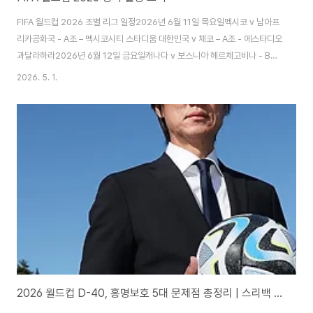
FIFA 월드컵 2026 조별 리그 일정2026년 6월 11일 목요일멕시코 v 남아프
리카공화국 - A조 – 멕시코시티 스타디움 대한민국 v 체코 – A조 - 에스타디오
과달라하라2026년 6월 12일 금요일캐나다 v 보스니아 헤르체고비나 - B조
– 토론토 스타디움 미국 v 파라과이 - D조 – 로스앤젤레스 스타디움2026년
2026. 5. 1.
6월 13일 토요일아이티 v 스코틀랜드 – C조 - 보스턴 스타디움 호주 v 튀르키
예 – D조 - BC 플레이스 밴쿠버 브라질 v 모로코 – C조 - 뉴욕 뉴저지 스타디
움 카타르 v 스위스 – B조 - 샌프란시스코 베이 에어리어 스타디움2026년 6
월 14일 일요일코트디부아르 v 에콰도르 – E조 - 필라델피아 스타디움 독일 v
퀴라소 – E조 - 휴스턴 스타디움 네덜란드 v 일본 ..
2026 월드컵 D-40, 홍명보호 5대 문제점 총정리 | 스리백 수비 붕괴·득점력 부재·손흥민 의존 완벽 분석