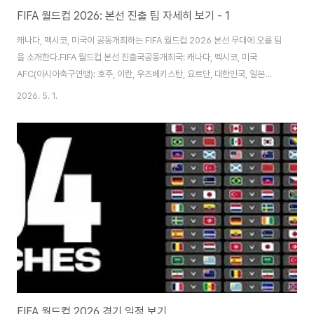
FIFA 월드컵 2026: 본선 진출 팀 자세히 보기 - 1
캐나다, 멕시코, 미국이 공동개최하는 FIFA 월드컵 2026 본선 무대에 오를 팀
을 소개한다.FIFA 월드컵 본선 진출국공동개최국: 캐나다, 멕시코, 미국
AFC(아시아축구연맹): 호주, 이란, 우즈베키스탄, 요르단, 대한민국, 일본
CAF(아프리카축구연맹): 모로코 CONMEBOL(남미축구연맹): 아르헨티나,
2026. 5. 1.
브라질, 콜롬비아, 에콰도르, 파라과이, 우루과이 OFC(오세아니아축구연맹):
뉴질랜드 (총 48개 팀 중 17팀 본선 진출 확정) 월드컵 2026: 본선 진출국캐
나다캐나다는 최초로 FIFA 남자 월드컵을 개최하게 됐으며 2회 연속으로 본선
에 진출한 것도 이번이 처음이다. 차기 월드컵은 캐나다가 1986년, 2022년
에 이어 세 번째로 경험할 본선 무대다. 캐나다는 앞선 두 대회에서 모두 16강..
FIFA 월드컵 2026 경기 일정 보기