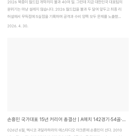
2026 북중미 월드컵 개막까지 불과 40여 일. 그런데 지금 대한민국 대표팀의
분위기는 마냥 설레지 않습니다. 2026 월드컵을 불과 두 달여 앞두고 최종 리
허설에서 무득점에 5실점을 기록하며 공격과 수비 양쪽 모두 문제를 노출했고,
전문가들이 입을 모아 우려를 표명하고 나섰습니다. Bundesliga지금부터 홍
2026. 4. 30.
명보호의 핵심 문제점 5가지를 냉정하게, 그리고 팬의 시선으로 짚어봅니다.
❶ 스리백 — 이론은 완벽, 실전은 붕괴홍명보호의 가장 뜨거운 논쟁거리는 단
연 3-4-2-1 스리백 입니다.미국 분석 매체 로토와이어는 "홍명보 감독이 선
호하는 3-4-2-1 스리백 시스템은 공격 전개나 기회 창출엔 이점이 있더라도,
상대 컷백이나 크로스에 대한 수비 취약성이 반복적으로 드러났다"고 지적했
습니다. Get ..
손흥민 국가대표 15년 커리어 총결산 | A매치 142경기·54골·4번의 월드컵 — 라스트 댄스 헌정글
026년 6월, 멕시코 과달라하라의 에스타디오 아크론에 손흥민이 선다. 2010