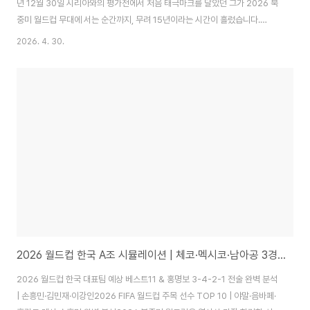
년 12월 30일 시리아와의 평가전에서 처음 태극마크를 달았던 그가 2026 북
중미 월드컵 무대에 서는 순간까지, 무려 15년이라는 시간이 흘렀습니다.
Yahoo SportsA매치 142경기, 54골, 4번의 월드컵. 숫자만으로는 담기지
2026. 4. 30.
않는 이야기들이 있습니다. 독일 골대를 향해 미친듯이 달렸던 순간, 마스크를
쓴 채 황희찬에게 찔러준 그 한 번의 패스, 그리고 광고 촬영도 거절하고 오직
마지막 월드컵만을 위해 달려온 지금의 그 모습까지. 손흥민의 국가대표 15년
을 지금 정리합니다.📊 커리어 핵심 기록 한눈에손흥민은 현재 A매치 통산
140경기 54골로 대표팀 역대 출전 1위, 득점 2위를 기록 중입니다. Yahoo
Spo..
2026 월드컵 한국 A조 시뮬레이션 | 체코·멕시코·남아공 3경기 예상 결과 & 32강 진출 시나리오 총정리
2026 월드컵 한국 대표팀 예상 베스트11 & 홍명보 3-4-2-1 전술 완벽 분석
| 손흥민·김민재·이강인2026 FIFA 월드컵 주목 선수 TOP 10 | 야말·음바페·