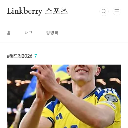
본문 바로가기
Linkberry 스포츠
홈
태그
방명록
월드컵2026
7