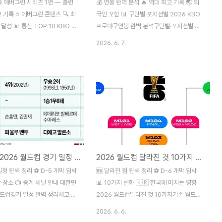
록 에버그린 시리즈 1편 — 홈런
💰 연봉 완벽 분석 🔥 역대 최고 기록 🌏 외
고 기록 ⭐ 에버그린 콘텐츠 🔍 최
국인 포함 📊 구단별·포지션별 2026 KBO
달성 📊 통산 TOP 10 KBO 역
프로야구연봉 완벽 분석구단별·포지션별·외
TOP 10 완벽 정리최정 500홈
국인 선수까지 총정리 구단별 최고 연봉자·팀
2026. 6. 7.
 · 이승엽의 레전드 1982년
총액 순위 · 포지션별 TOP · 외국인 선수 연
이후 44년 — 홈런을 가장 많이
봉 아시아쿼터 연봉 · 역대 최고 인상률 변천
누구인가 최정의 500홈런 역대 최
사까지 완벽 정리 42억원최고 연봉 양의지
 역대 시즌 최다 홈런까지 총정리
(두산) 1억 7,536만평균 연봉 역대 최고
최정 역대 최초 달성 467홈런이
180만 달러외국인 1위 KIA 네일 800%구창
위 46홈런최정 단일 시즌 최다
모 인상률 역대 2위 키워드: KBO 연봉, 프로
연속 두자릿수 키워드: KBO 홈
야구 연봉, 구단별 연봉, 외국인 선수 연봉, 포
대 홈런 순위, 최정 홈런, 이승엽
지션별 연봉, KBO 연봉 총액, 양의지 연봉,
최다..
고영표 연봉, KIA 네일 연봉,..
대한민국 2026 월드컵 경기 일정 완벽 정리 — 체코·멕시코·남아공 날짜·시간·장소·중계
2026 월드컵 달라진 것 10가지 — 기존 월드컵과 무엇이 어떻게 달라졌나 완벽 정리
 일정 완벽 정리 ⚽ D-5 개막 임박
🆕 달라진 점 완벽 정리 ⚽ D-6 개막 임박
간·장소 📺 중계 채널 안내 대한민
📊 10가지 변화 🇰🇷 한국에 미치는 영향
월드컵경기 일정 완벽 정리체코·멕
2026 월드컵달라진 것 10가지기존 월드컵
날짜·시간·장소·중계 6월 12일
과 무엇이 어떻게 달라졌나 32개국→48개
2026. 6. 6.
 19일 멕시코전 · 6월 25일 남
국 · 조별리그→32강 토너먼트 · 64경기