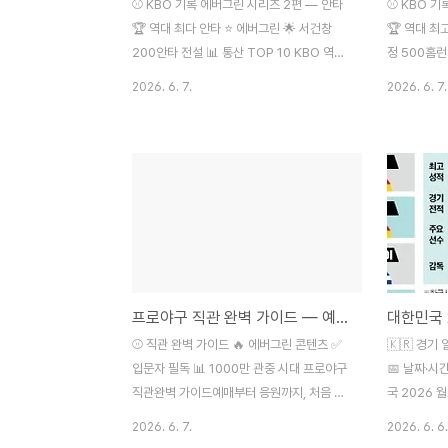
⚾ KBO 기록 에버그린 시리즈 2편 — 안타
⚾ KBO 기
🏆 역대 최다 안타 ⭐ 에버그린 🌟 서건창
🏆 역대 최
200안타 전설 📊 통산 TOP 10 KBO 역대
정 500홈런 
최다 안타 기록TOP 10 완벽 정리손아섭
대 홈런 기록
2026. 6. 7.
2026. 6. 7.
2600안타 1위 · 서건창 200안타 전설
런 역대 최초
1982년 KBO 출범 이후 안타를 가장 많이
KBO 출범 
친 선수들의 이야기 손아섭·최형우·박용택·양
친 선수는 
준혁 — 안타 하나하나가 쌓여 역사가 됐다
초 달성부터
2,600+손아섭 역대 1위 2,599최형우 2위
500홈런+
200안타서건창 단일 시즌역대 최초·유일
승엽 역대 2
2,318양준혁 레전드 키워드: KBO 안타 기
21시즌최정 
록, 역대 최다 안타, 손아섭 안타, 박용택 안
런 기록, 역
타, 최형우 안타, 서건..
홈런, KBO 
프로야구 직관 완벽 가이드 — 예매부터 응원까지, 처음 야구장 가는 방법 총정리
⚾ 직관 완벽 가이드 🔥 에버그린 콘텐츠 ✅
🇰🇷 경기
입문자 필독 📊 1000만 관중 시대 프로야구
📅 날짜·시
직관완벽 가이드예매부터 응원까지, 처음 야
국 2026 
구장 가는 방법 총정리 티켓 예매 · 좌석 선택
시코·남아공 
2026. 6. 7.
2026. 6. 6.
· 준비물 · 야구장 음식 · 응원 방법 KBO 1천
체코전 · 6월