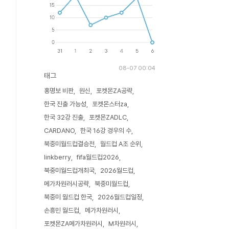
08-07 00:04
태그
홍명보 비판
원신
포켓몬ZA공략
한국 진출 가능성
포켓몬스터za
한국 32강 진출
포켓몬ZADLC
CARDANO
한국 16강 경우의 수
북중미월드컵결승전
월드컵 A조 순위
linkberry
fifa월드컵2026
북중미월드컵개최국
2026월드컵
메가차원러시공략
북중미월드컵
북중미 월드컵 한국
2026월드컵일정
손흥민 월드컵
메가차원러시
포켓몬ZA메가차원러시
M차원러시