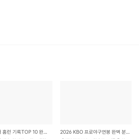
KBO 역대 홈런 기록TOP 10 완벽 정리최정 500홈런 역대 최초 · 이승엽의 레전
2026 KBO 프로야구연봉 완벽 분석구단별·포지션별·외국인 선수까지 총정리