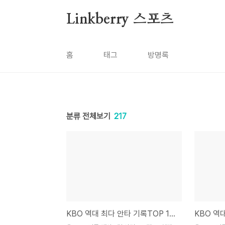
본문 바로가기
Linkberry 스포츠
홈
태그
방명록
분류 전체보기
217
KBO 역대 최다 안타 기록TOP 10 완벽 정리손아섭 2600안타 1위 · 서건창 200안타 전설