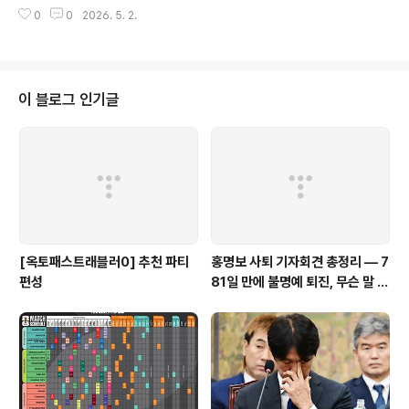
국 체제로 확장된 2026 대회는 그 어느 때보다 이변의 가
니다. Futbol Update KBS와 JTBC는 약 140억 원 규..
0
0
2026. 5. 2.
능성이 높습니다.스포츠 일러스트레이티드는 "2026 확장
포맷은 다크호스가 출몰할 여지를 더욱 넓혔다"고 분석했
습니다. 1994년 미국 대회에서 불가리아와 스웨덴이 4강
에 오른 것처럼 이번 북미 대회에서도 역사가 반복될 수 있
습니다. 지금부터 우승 후보 빅5(스페인·프랑스·잉글랜드·
이 블로그 인기글
브라질·아르헨티나)를 위협할 진짜 다크호스 5팀을 파헤칩
니다. FIFA 월드컵 2026: 본선 진출 팀 자세히 보기 - 1캐
나다, 멕시코, 미국이 공동개최하는 FIFA 월드컵 2026 본
선 무대에 오를 팀을 소개한다.FIFA 월드컵 본선 진출국공
동개최국:..
[옥토패스트래블러0] 추천 파티
홍명보 사퇴 기자회견 총정리 — 7
편성
81일 만에 불명예 퇴진, 무슨 말 남
겼나