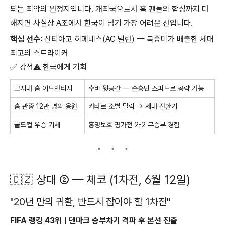
되는 최악의 원정지입니다. 개최국으로서 홈 팬들의 함성까지 더
해지면 사실상 A조에서 한국이 넘기 가장 어려운 산입니다.
핵심 선수:
산티아고 히메네스(AC 밀란) — 북중미가 배출한 세대
최고의 스트라이커
✅ 강점⚠️ 한국에게 기회
고지대 홈 어드밴티지
수비 뒷공간 — 손흥민 스피드로 공략 가능
홈 관중 12만 명의 응원
카타르 조별 탈락 → 세대 전환기
골드컵 우승 기세
홍명보호 평가전 2-2 무승부 경험
🇨🇿 상대 ② — 체코 (1차전, 6월 12일)
"20년 만의 귀환, 반드시 잡아야 할 1차전"
FIFA 랭킹 43위 | 덴마크 승부차기 격파 후 본선 진출