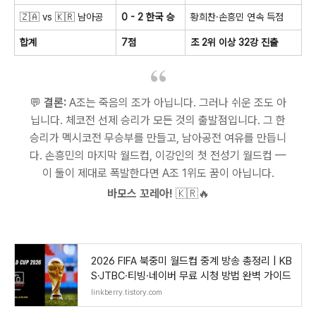
🇿🇦 vs 🇰🇷 남아공
0 - 2 한국 승
황희찬·손흥민 연속 득점
합계
7점
조 2위 이상 32강 진출
💬
결론:
A조는 죽음의 조가 아닙니다. 그러나 쉬운 조도 아
닙니다. 체코전 선제 승리가 모든 것의 출발점입니다. 그 한
승리가 멕시코전 무승부를 만들고, 남아공전 여유를 만듭니
다. 손흥민의 마지막 월드컵, 이강인의 첫 전성기 월드컵 —
이 둘이 제대로 폭발한다면 A조 1위도 꿈이 아닙니다.
바모스 꼬레아! 🇰🇷🔥
2026 FIFA 북중미 월드컵 중계 방송 총정리 | KB
S·JTBC·티빙·네이버 무료 시청 방법 완벽 가이드
linkberry.tistory.com