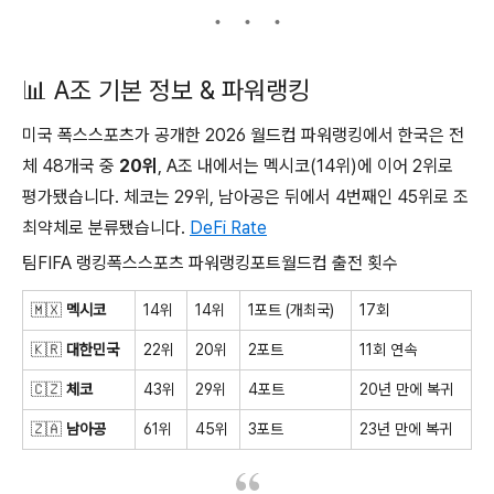
📊 A조 기본 정보 & 파워랭킹
미국 폭스스포츠가 공개한 2026 월드컵 파워랭킹에서 한국은 전
체 48개국 중
20위
, A조 내에서는 멕시코(14위)에 이어 2위로
평가됐습니다. 체코는 29위, 남아공은 뒤에서 4번째인 45위로 조
최약체로 분류됐습니다.
DeFi Rate
팀FIFA 랭킹폭스스포츠 파워랭킹포트월드컵 출전 횟수
🇲🇽
멕시코
14위
14위
1포트 (개최국)
17회
🇰🇷
대한민국
22위
20위
2포트
11회 연속
🇨🇿
체코
43위
29위
4포트
20년 만에 복귀
🇿🇦
남아공
61위
45위
3포트
23년 만에 복귀