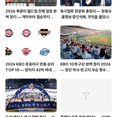
2026 북중미 월드컵 전체 일정 완
축구협회 청문회 총정리 — 정몽규
벽 정리 — 개막부터 결승까지 한
·홍명보 증인석에, 무엇을 물었나
국시간 총정리
2026 KBO 프로야구 연봉 순위
KBO 10개 구단 완벽 정리 2026
TOP 10 — 양의지 42억 역대 최
— 창단 역사·연고지·우승 횟수·팬
고, 구단별 연봉 총정리
덤까지 총정리