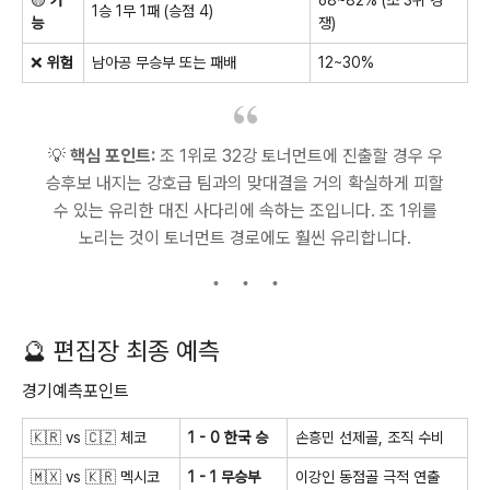
🟡
가
68~82% (조 3위 경
1승 1무 1패 (승점 4)
능
쟁)
❌
위험
남아공 무승부 또는 패배
12~30%
💡
핵심 포인트:
조 1위로 32강 토너먼트에 진출할 경우 우
승후보 내지는 강호급 팀과의 맞대결을 거의 확실하게 피할
수 있는 유리한 대진 사다리에 속하는 조입니다. 조 1위를
노리는 것이 토너먼트 경로에도 훨씬 유리합니다.
🔮 편집장 최종 예측
경기예측포인트
🇰🇷 vs 🇨🇿 체코
1 - 0 한국 승
손흥민 선제골, 조직 수비
🇲🇽 vs 🇰🇷 멕시코
1 - 1 무승부
이강인 동점골 극적 연출