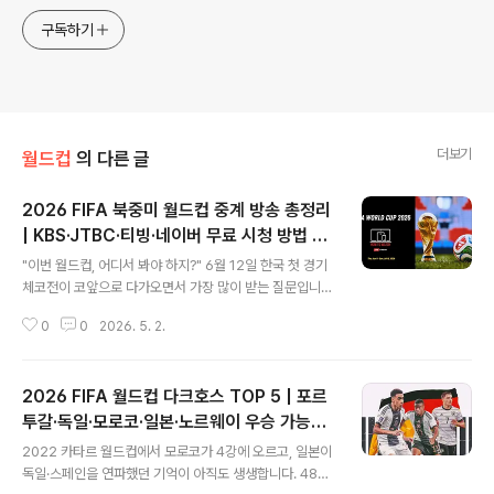
구독하기
더보기
월드컵
의 다른 글
2026 FIFA 북중미 월드컵 중계 방송 총정리
| KBS·JTBC·티빙·네이버 무료 시청 방법 완
글 내용
벽 가이드
"이번 월드컵, 어디서 봐야 하지?" 6월 12일 한국 첫 경기
체코전이 코앞으로 다가오면서 가장 많이 받는 질문입니
다. 사실 이번 2026 북중미 월드컵 중계권 협상은 개막 5
0
0
2026. 5. 2.
0일 전까지도 결론이 나지 않아 팬들을 애태웠습니다. 지
금부터 최종 확정된 중계 채널부터 무료 시청 방법까지 완
벽하게 정리해드립니다. 🚨 가장 중요한 소식 먼저 — MB
2026 FIFA 월드컵 다크호스 TOP 5 | 포르
C·SBS는 없다!2026 북중미 월드컵의 국내 중계권은 JT
BC와 KBS 단 두 방송사만 확정됐습니다. 단독 중계권을
투갈·독일·모로코·일본·노르웨이 우승 가능성·
글 내용
보유한 JTBC가 지상파 3사에 동일 조건을 제시했고, KB
전력·배당률 완벽 분석
2022 카타르 월드컵에서 모로코가 4강에 오르고, 일본이
S만 합의에 도달했습니다. MBC와 SBS는 "120억 원 이
독일·스페인을 연파했던 기억이 아직도 생생합니다. 48개
상은 어렵다"는 입장을 굽히지 않아 협상이 최종 결렬됐습