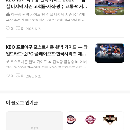
실 마지막 시즌·고척돔·사직·광주 교통·먹거리
글 내용
총정리
🏟 야구장 완벽 가이드 🚨 잠실 마지막 시즌 ⚾ 10개
구장 총정리 📅 2026 최신 KBO 10개 야구장완벽 가
이드 2026교통·먹거리·꿀팁 총정리 잠실야구장 202
2026. 6. 2.
0
0
6 마지막 시즌 · 고척 스카이돔 · 사직 응원 성지 처음
직관 가는 분부터 구장 투어 도전자까지 — 이 가이드
하나로 끝 ⚠️ 🚨 잠실야구장 2026 마지막 시즌 — 지금
KBO 프로야구 포스트시즌 완벽 가이드 — 와
가지 않으면 영영 못 갑니다 1982년 개장 후 45년 역
일드카드·준PO·플레이오프·한국시리즈 제도
사를 자랑하는 잠실야구장이 2026 시즌을 끝으로 철
글 내용
총정리
거됩니다. 2026년 12월 철거 시작 → 2031년 35,000
🍂 포스트시즌 완벽 가이드 🔥 검색량 급상승 📊 에버
석 신형 돔구장으로 재탄생. 지금 이 순간이 진짜 마지
그린 ⚾ 2026 가을야구 판도 KBO 프로야구포스트시
막 기회! ..
즌 완벽 가이드가을야구 제도 · 진출 조건 · 2026 판
2026. 6. 2.
0
0
도 "와일드카드가 뭐야?", "4위면 한국시리즈 못 가?"
— 이 글 하나로 끝냅니다 와일드카드 결정전 · 준플레
이오프 · 플레이오프 · 한국시리즈 완벽 정리 4위 vs 5
위 와일드카드 2선승제4위 1승 핸디캡 3위 vs WC 승
자 준플레이오프 3선승제3위 홈 이점 2위 vs 준PO 승
이 블로그 인기글
자 플레이오프 ..