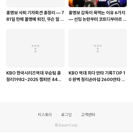
홍명보 사퇴 기자회견 총정리 — 7
홍명보 감독이 욕먹는 이유 6가지
81일 만에 불명예 퇴진, 무슨 말 남
— 선임 논란부터 코트디부아르 참
겼나
패까지 팩트로 총정리
KBO 한국시리즈역대 우승팀 총
KBO 역대 최다 안타 기록TOP 1
정리1982~2025 챔피언 44년
0 완벽 정리손아섭 2600안타 1
완전 정복
위 · 서건창 200안타 전설
의안내
티스토리
로그인
고객센터
© Daum Corp.