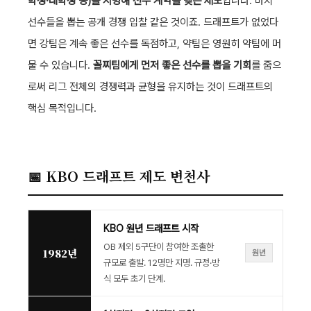
학생·대학생 등)를 지명해 선수 계약을 맺는 제도
입니다. 마치
선수들을 뽑는 공개 경쟁 입찰 같은 것이죠. 드래프트가 없었다
면 강팀은 계속 좋은 선수를 독점하고, 약팀은 영원히 약팀에 머
물 수 있습니다.
꼴찌팀에게 먼저 좋은 선수를 뽑을 기회
를 줌으
로써 리그 전체의 경쟁력과 균형을 유지하는 것이 드래프트의
핵심 목적입니다.
📅 KBO 드래프트 제도 변천사
KBO 원년 드래프트 시작
OB 제외 5구단이 참여한 조촐한
1982년
원년
규모로 출발. 12명만 지명. 규정·방
식 모두 초기 단계.