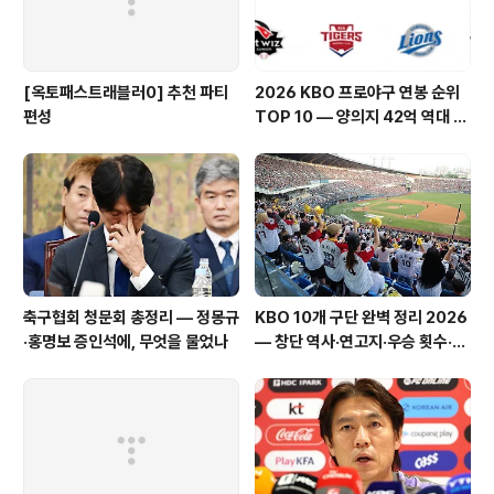
[옥토패스트래블러0] 추천 파티
2026 KBO 프로야구 연봉 순위
편성
TOP 10 — 양의지 42억 역대 최
고, 구단별 연봉 총정리
축구협회 청문회 총정리 — 정몽규
KBO 10개 구단 완벽 정리 2026
·홍명보 증인석에, 무엇을 물었나
— 창단 역사·연고지·우승 횟수·팬
덤까지 총정리