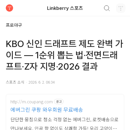
검색하기
Linkberry 스포츠
티스토리
프로야구
KBO 신인 드래프트 제도 완벽 가
이드 — 1순위 뽑는 법·전면드래
프트·Z자 지명·2026 결과
스포츠 소식
2026. 6. 2. 06:34
http://m.coupang.com
광고
에버그린 쿠팡 와우회원 무료배송
단단한 뭉침으로 청소 걱정 없는 에버그린, 로켓배송으로
만나보세요. 인공 향 없이도 상쾌함 가득! 우리 고양이를