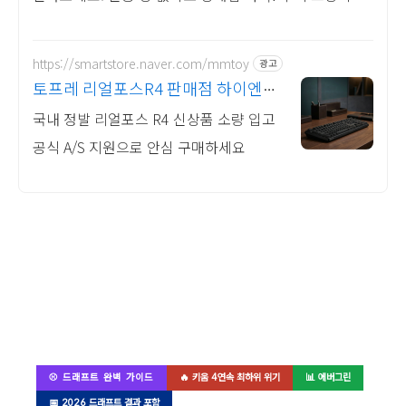
위한 좋은 모래를 찾아보세요.
https://smartstore.naver.com/mmtoy
광고
토프레 리얼포스R4 판매점 하이엔드
키보드 편집샵
국내 정발 리얼포스 R4 신상품 소량 입고
공식 A/S 지원으로 안심 구매하세요
⚾ 드래프트 완벽 가이드
🔥 키움 4연속 최하위 위기
📊 에버그린
📅 2026 드래프트 결과 포함