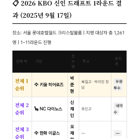
📋 2026 KBO 신인 드래프트 1라운드 결
과 (2025년 9월 17일)
장소: 서울 롯데호텔월드 크리스탈볼룸 | 지명 대상자 총 1,261
명 | 1~11라운드 진행
선
포지
전체 픽
구단
수
학교
션
명
박
전체 1
우완
북일고 · 박석민 장
🦅 키움 히어로즈
준
순위
남
투수
현
신
전체 2
내야
🦕 NC 다이노스
재
유신고
순위
수
인
오
전체 3
🦅 한화 이글스
재
—
—
순위