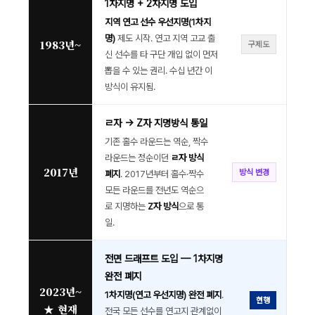
1차지명 + 2차지명 도입
지역 연고 선수 우선지명(1차지
명)
제도 시작. 연고 지역 고교 출
1983년~
구제도
신 선수를 타 구단 개입 없이 먼저
뽑을 수 있는 권리. 수십 년간 이
방식이 유지됨.
ㄹ자 → Z자 지명방식 통일
기존 홀수 라운드는 역순, 짝수
라운드는 정순이던
ㄹ자 방식
2017년
방식 변경
폐지
. 2017년부터 홀수·짝수
모든 라운드를 전년도 역순으
로 지명하는
Z자 방식
으로 통
일.
전면 드래프트 도입 — 1차지명
완전 폐지
2023년~
1차지명(연고 우선지명) 완전 폐지
.
현행
★ 현재
전국 모든 선수를 연고지 관계없이