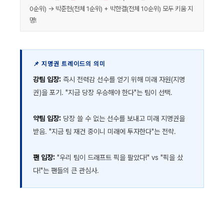
0순위) → 박준현(전체 1순위) + 박한결(전체 10순위) 모두 키움 지
명!
📌 지명권 트레이드의 의미
강팀 입장:
즉시 전력감 선수를 얻기 위해 미래 자원(지명
권)을 포기. "지금 당장 우승해야 한다"는 팀이 선택.
약팀 입장:
당장 쓸 수 없는 선수를 보내고 미래 지명권을
받음. "지금 팀 재건 중이니 미래에 투자한다"는 전략.
팬 입장:
"우리 팀이 드래프트 픽을 팔았다!" vs "픽을 샀
다!"는 팬들의 큰 관심사.