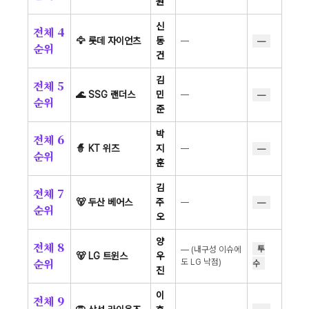
원
신
전체 4
🦅 롯데 자이언츠
동
—
—
순위
건
김
전체 5
🌊 SSG 랜더스
민
—
—
순위
준
박
전체 6
🧙 KT 위즈
지
—
—
순위
훈
김
전체 7
🐻 두산 베어스
주
—
—
순위
오
양
전체 8
투
— (내구성 이슈에
🐻 LG 트윈스
우
순위
도 LG 낙점)
수
진
이
전체 9