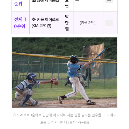
🦁 삼성 라이온즈
호
—
—
순위
범
박
전체 1
🦅 키움 히어로즈
한
— (키움 2픽!)
—
0순위
(KIA 지명권)
결
⚾ 드래프트 1순위로 입단해 이 타석에 서는 날을 꿈꾸는 선수들 — 드래프
트는 꿈의 시작이다 (출처: Pexels)