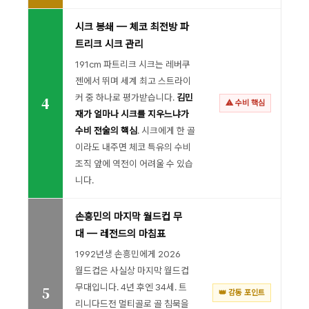
시크 봉쇄 — 체코 최전방 파
트리크 시크 관리
191cm 파트리크 시크는 레버쿠
젠에서 뛰며 세계 최고 스트라이
커 중 하나로 평가받습니다.
김민
4
⚠ 수비 핵심
재가 얼마나 시크를 지우느냐가
수비 전술의 핵심
. 시크에게 한 골
이라도 내주면 체코 특유의 수비
조직 앞에 역전이 어려울 수 있습
니다.
손흥민의 마지막 월드컵 무
대 — 레전드의 마침표
1992년생 손흥민에게 2026
월드컵은 사실상 마지막 월드컵
무대입니다. 4년 후엔 34세. 트
5
👑 감동 포인트
리니다드전 멀티골로 골 침묵을