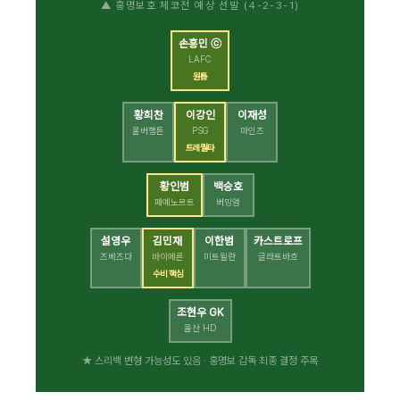
▲ 홍명보호 체코전 예상 선발 (4-2-3-1)
손흥민 ⓒ
LAFC
원톱
황희찬
이강인
이재성
울버햄튼
PSG
마인츠
트레퀄타
황인범
백승호
페예노르트
버밍엄
설영우
김민재
이한범
카스트로프
즈베즈다
바이에른
미트윌란
글라트바흐
수비 핵심
조현우 GK
울산 HD
★ 스리백 변형 가능성도 있음 · 홍명보 감독 최종 결정 주목