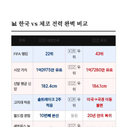
📊 한국 vs 체코 전력 완벽 비교
항목
🇰🇷 대한민국
🇨🇿 체코
🇰🇷 우
22위
43위
FIFA 랭킹
위
🇨🇿 우
1억3975만 유로
1억7280만 유로
시장 가치
위
🇨🇿 우
선발 평균 신
182.4cm
186.1cm
장
위
솔트레이크 2주
🇰🇷 우
미국→국경 이동
고지대 적응
적응
위
불편
10번째 본선
동등
20년 만의 복귀
월드컵 경험
🇨🇿 우
세트피스 능