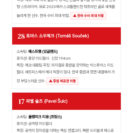
형 스트라이커. 유로 2020에서 스코틀랜드전 하프라인 골로 세계를
놀라게 한 선수. 한국 수비 최대 위협.
⚠ 한국 수비 최대 위협
28
토마스 소우체크 (Tomáš Souček)
소속팀:
웨스트햄 (잉글랜드)
포지션: 중앙 미드필더 · 신장 194cm
특징: 체코 대표팀 주장. 피지컬로 중원을 장악하는 박스투박스 미드
필더. 세트피스에서 헤더 득점이 많다. 한국 중원과 정면 대결에서 가
장 부담스러운 선수.
⚠ 중원 제공권 위협
17
파벨 슐츠 (Pavel Šulc)
소속팀:
올랭피크 리옹 (프랑스)
포지션: 공격형 미드필더
특징: 공격의 창의성을 더하는 핵심 연결고리. 빠른 드리블과 패스로