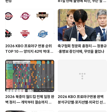
편성
81일 만에 불명예 퇴진, 무슨 말 남
겼나
2026 KBO 프로야구 연봉 순위
축구협회 청문회 총정리 — 정몽규
TOP 10 — 양의지 42억 역대 최
·홍명보 증인석에, 무엇을 물었나
고, 구단별 연봉 총정리
2026 북중미 월드컵 전체 일정 완
2026 KBO 프로야구연봉 완벽
벽 정리 — 개막부터 결승까지 한
분석구단별·포지션별·외국인 선수
국시간 총정리
까지 총정리