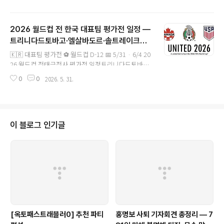
🇹🇹 트리니다드토바고 FIFA 102위 ⚽손흥민40분 ·
A매치 55호 ⚽손흥민43분 PK · A매치 56호 ⚽조규성
후반 멀티골 ⚽조규성후반 추가골 ⚽추가 득점후반 1
2026 월드컵 전 한국 대표팀 평가전 일정 —
골 키워드: 한국 트리니다드토바고 결과, 손흥민 멀티
트리니다드토바고·엘살바도르·솔트레이크시
골, 손흥민 55호골,..
글 내용
티 캠프 완벽 정리
🇰🇷 대표팀 평가전 ⚽ 월드컵 D-12 📅 5/31 · 6/4 20
26 월드컵 전태극전사 평가전 일정트리니다드토바고
· 엘살바도르 미국 유타주 솔트레이크시티 BYU 사우
2026. 5. 31.
0
0
스필드에서 2경기 고지대 적응 · 전술 점검 · 최종 26
인 명단 총정리 D-0 5/31 트리니다드전오늘! D-4 6/4
엘살바도르전 D-12 6/12 체코전 (본선 1차) D-49 7/1
9 월드컵 결승 키워드: 한국 대표팀 평가전, 2026 월드
컵 평가전, 트리니다드토..
이 블로그 인기글
[옥토패스트래블러0] 추천 파티
홍명보 사퇴 기자회견 총정리 — 7