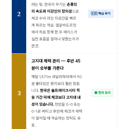
려는 팀. 한국의 무기는
손흥민
의 속도와 이강인의 창의성
으로
2
🇰🇷 핵심 무기
체코 수비 라인 뒤공간을 빠르
게 찌르는 역습. 엘살바도르전
에서 처음 함께 뛴 두 에이스가
실전 호흡을 얼마나 맞췄는지가
관건.
고지대 체력 관리 — 후반 45
분이 승부를 가른다
해발 1,571m 과달라하라에서 90
분 풀타임은 평지보다 훨씬 힘듭
니다.
한국은 솔트레이크시티 적
3
🟢 한국 유리
응 기간 덕에 체코보다 고지대 내
성이 있습니다.
전반을 0-0 또는
0-1로 버티고 후반에 체코가 체력
이 떨어질 때 역습하는 전략도 유
효.