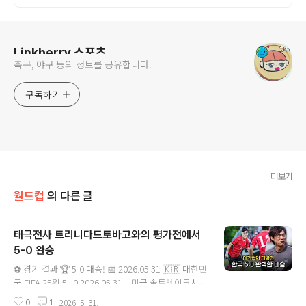
로그 정보
Linkberry 스포츠
축구, 야구 등의 정보를 공유합니다.
구독하기
더보기
월드컵
의 다른 글
태극전사 트리니다드토바고와의 평가전에서
5-0 완승
글 내용
⚽ 경기 결과 🏆 5-0 대승! 📅 2026.05.31 🇰🇷 대한민
국 FIFA 25위 5 : 0 2026.05.31 · 미국 솔트레이크시티
BYU 사우스필드 · 평가전 ✅ 완승 · 역대 첫 승리
2026. 5. 31.
0
1