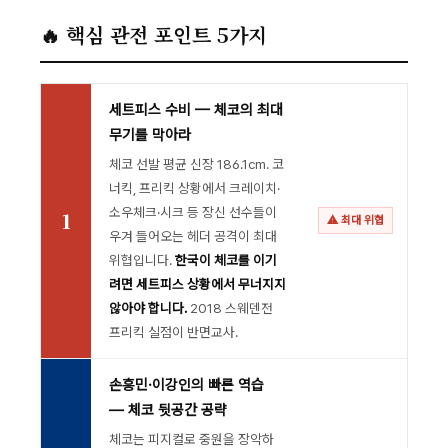
🔥 핵심 관전 포인트 5가지
세트피스 수비 — 체코의 최대
무기를 막아라
체코 선발 평균 신장 186.1cm. 코
너킥, 프리킥 상황에서 크레이치·
소우체크·시크 등 장신 선수들이
1
⚠ 최대 위협
우겨 들어오는 헤더 공격이 최대
위협입니다.
한국이 체코를 이기
려면 세트피스 상황에서 무너지지
않아야 합니다.
2018 스웨덴전
프리킥 실점이 반면교사.
손흥민·이강인의 빠른 역습
— 체코 뒷공간 공략
체코는 피지컬로 중원을 장악하