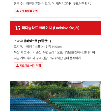
한국 수비 라인을 흔들 수 있다. 이 시즌 리그에서 두드러진 활약.
⚠ 2선 창의력 위협
15
라디슬라프 크레이치 (Ladislav Krejčí)
소속팀:
울버햄프턴 (잉글랜드)
포지션: 수비형 미드필더 · 신장 190cm
특징: 체코 수비의 중심. 유럽 플레이오프 아일랜드전에서 코너킥 헤
더골 기록. 수비와 공격 전환 모두 뛰어난 멀티 플레이어.
⚠ 세트피스 헤더 위협