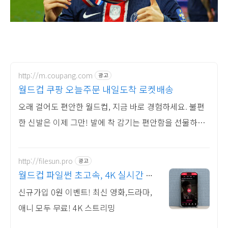
http://m.coupang.com
광고
월드컵 쿠팡 오늘주문 내일도착 로켓배송
오래 걸어도 편안한 월드컵, 지금 바로 경험하세요. 불편
한 신발은 이제 그만! 발에 착 감기는 편안함을 선물하세
요.
http://filesun.pro
광고
월드컵 파일썬 초고속, 4K 실시간 보
기!
신규가입 0원 이벤트! 최신 영화,드라마,
애니 모두 무료! 4K 스트리밍