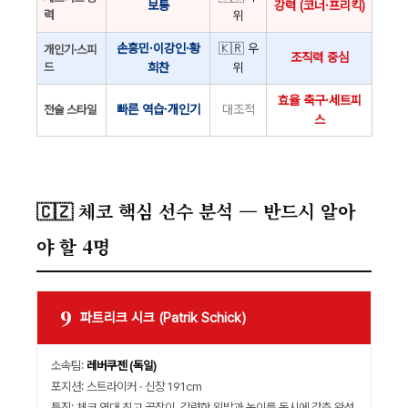
보통
강력 (코너·프리킥)
력
위
손흥민·이강인·황
🇰🇷 우
개인기·스피
조직력 중심
드
희찬
위
효율 축구·세트피
빠른 역습·개인기
대조적
전술 스타일
스
🇨🇿 체코 핵심 선수 분석 — 반드시 알아
야 할 4명
9
파트리크 시크 (Patrik Schick)
소속팀:
레버쿠젠 (독일)
포지션: 스트라이커 · 신장 191cm
특징: 체코 역대 최고 골잡이. 강력한 왼발과 높이를 동시에 갖춘 완성