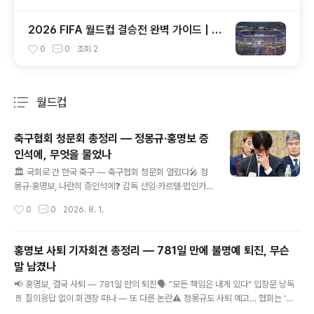
2026 FIFA 월드컵 결승전 완벽 가이드 | 메
트라이프 스타디움 총정리·콜드플레이 하프
0
0
조회
2
타임 쇼·티켓 가격·한국시간·뉴욕 여행 꿀팁
월드컵
분류 전체보기
주요 글 목록
축구협회 청문회 총정리 — 정몽규·홍명보 증
인석에, 무엇을 물었나
글 내용
🏛️ 국회로 간 한국 축구 — 축구협회 청문회 열렸다🎤 정
몽규·홍명보, 나란히 증인석에❓ 감독 선임·카르텔·법인카
드까지 정조준🙇 "고개는 숙였지만"… 핵심 의혹은 부인축
작성시간
0
0
2026. 8. 1.
구협회 청문회 총정리 — 정몽규·홍명보 증인석에, 무엇을
물었나국회 문체위 청문회 · 배경·출석자·핵심 쟁점·답변·의
미까지 한눈에월드컵 조별리그 탈락의 후폭풍이 결국 국회
홍명보 사퇴 기자회견 총정리 — 781일 만에 불명예 퇴진, 무슨
로 향했습니다. 대한축구협회의 운영 전반을 따져 묻는 국
말 남겼나
회 청문회가 열렸고, 정몽규 전 회장과 홍명보 전 감독이 증
글 내용
인석에 섰습니다. 이날 무엇을 묻고 어떤 답이 나왔는지 정
📢 홍명보, 결국 사퇴 — 781일 만의 퇴진🗣️ "모든 책임은 내게 있다" 입장문 낭독
리합니다.📌 청문회 팩트일시2026년 7월 30일 오전 10
🚪 질의응답 없이 회견장 떠나 — 또 다른 논란⚠️ 정몽규도 사퇴 예고… 협회는 '선
시 ~ 오후주최국회 문화체육관광위원회(문체위)배경북중
장 없는 배'홍명보 사퇴 기자회견 총정리 — 781일 만에 불명예 퇴진, 무슨 말 남겼