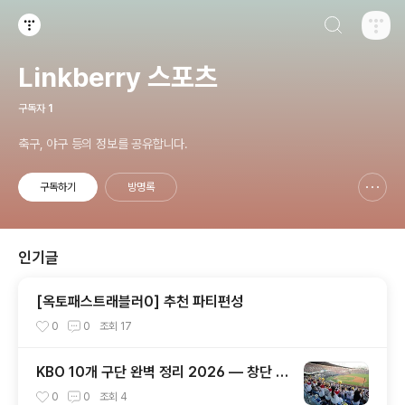
검색하기
티스토리
Linkberry 스포츠
구독자
1
축구, 야구 등의 정보를 공유합니다.
구독하기
방명록
신고하기 레이어
열기
인기글
[옥토패스트래블러0] 추천 파티편성
0
0
조회
17
KBO 10개 구단 완벽 정리 2026 — 창단 역
사·연고지·우승 횟수·팬덤까지 총정리
0
0
조회
4