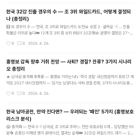
국의 진출 확률을 80~90%대로 높게 봅니다. 진출이 확정될지, 탈락 변수는 무엇인
지, 그리고 32강 상대는 누가 될지 전망을 정리합니다.📈 진출 확률 전망 — 옵타 8
한국 32강 진출 경우의 수 — 조 3위 와일드카드, 어떻게 결정되
7.6% · 디애슬레틱 94% (조 3위 트래커 기준)🎟️ 현재 '조 3위 트래커' — 한국은
나 (총정리)
진..
글 내용
🧮 또 경우의 수 — 한국, 조 3위로 와일드카드 도전📊 승점 3 · 골득실 -1 … 진출
확률은 의외로 높다🎟️ 12개 조 3위 중 상위 8팀이 32강행📅 운명의 결정은 27~2
8일한국 32강 진출 경우의 수 — 조 3위 와일드카드, 어떻게 결정되나 (총정리)남아
작성시간
0
0
2026. 6. 26.
공전 패배 후 와일드카드 경쟁 · 규칙·현재 순위·필요한 결과·결정 시점까지남아공에
0-1로 지며 한국은 A조 3위(1승 2패·승점 3·골득실 -1)로 떨어졌습니다. 하지만 끝
난 게 아닙니다. 이번 대회부터 생긴 조 3위 와일드카드 덕분에 진출 가능성은 여전
홍명보 감독 향후 거취 전망 — 사퇴? 경질? 잔류? 3가지 시나리
히 높습니다. 복잡한 경우의 수를 한눈에 정리합니다.✅ 미국 디애슬레틱 '조 3위 트
오 총정리
래커' 기준, 한국의 32강 진출 확률 약 94%📋 와일드카드 규칙 — 3위도 살 수 있
글 내용
다① 24..
🔥 남아공 충격패 후폭풍 — 홍명보 거취는?✍️ '즉각 경질' 국민청원까지 등장📑 계
약은 2027 아시안컵까지 — 임기는 남았다⚖️ 사퇴·경질·잔류, 3가지 시나리오홍명
보 감독 향후 거취 전망 — 사퇴? 경질? 잔류? 3가지 시나리오 총정리남아공전 패배
작성시간
0
0
2026. 6. 26.
후폭풍 · 계약 상태·여론·핵심 변수까지 균형 있게 정리남아공에 0-1로 충격패하며
조 3위로 떨어진 직후, 홍명보 감독의 거취가 한국 축구 최대 화두로 떠올랐습니다.
경질 요구 여론이 들끓는 가운데, 실제로 어떤 길이 열려 있을까요? 사실관계를 바탕
한국 남아공전, 만약 진다면? — 우려되는 '패인' 5가지 (홍명보호
으로 가능한 시나리오를 정리합니다.📌 지금 무슨 일이 벌어지고 있나남아공전 졸전
리스크 분석)
직후 분노는 곧장 감독 책임론으로 번졌습니다. '홍명보 즉각 경질'을 요구하는 국회
글 내용
국민동의청원이 올라왔고, 박지성·안정환..
😱 충격패 — 한국 0-1 남아공, 조 3위로 추락📉 전반 유효슈팅 0개… 답답했던 90
분🔄 손흥민·이재성 벤치 로테이션, 결과는 실패🎟️ 32강은 와일드카드 대기 — 27
일까지한국 0-1 남아공 패배 분석 — 충격패의 5가지 원인 (홍명보호 무엇이 문제였