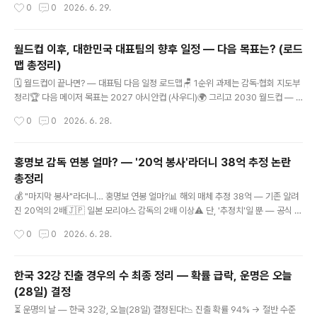
작성시간
0
0
2026. 6. 29.
미 월드컵 32강 탈락 → 협회 운영 전반 점검비고당초 22
나멕시코 현지 결산 회견 · 입장문 핵심·배경·후폭풍까지 한눈에결국 홍명보 감독이
일 예정, 원 구성 협상 ..
물러났습니다. 2026 북중미 월드컵 조별리그 탈락의 책임을 지고, 멕시코 현지에서
사퇴를 공식 선언한 것입니다. 무슨 일이 있었고 어떤 말을 남겼는지, 사퇴 기자회견
월드컵 이후, 대한민국 대표팀의 향후 일정 — 다음 목표는? (로드
을 정리합니다.📌 사퇴 기자회견 팩트일시2026년 6월 29일(한국시간) 새벽장소
맵 총정리)
멕시코 사포판 대표팀 훈련장(치바스 바예 베르데)형식대회 결산 기자회견 — 직접
글 내용
작성한 입장문 낭독재임2024년 7월 ..
🗓️ 월드컵이 끝나면? — 대표팀 다음 일정 로드맵🪑 1순위 과제는 감독·협회 지도부
정리🏆 다음 메이저 목표는 2027 아시안컵 (사우디)🌍 그리고 2030 월드컵 — 1
1회 연속 본선 도전월드컵 이후, 대한민국 대표팀의 향후 일정 — 다음 목표는? (로
작성시간
0
0
2026. 6. 28.
드맵 총정리)월드컵 마무리부터 아시안컵·2030 예선까지 · 대표팀의 다음 사이클을
정리한 대회가 끝나면, 대표팀은 곧바로 다음 사이클을 향해 달려갑니다. 이번 북중
미 월드컵 이후 대한민국 대표팀이 마주할 과제와 일정을 큰 흐름으로 정리했습니다.
홍명보 감독 연봉 얼마? — '20억 봉사'라더니 38억 추정 논란
무엇을 정리하고, 무엇을 준비해야 할까요? STEP 1월드컵 마무리 & 지도부 정리
총정리
(2026 여름) 가장 먼저 풀어야 할 숙제는 감독과 협회 지도부 정리입니다. 홍명보
글 내용
감독의 거취(사퇴·경질·잔류)..
💰 "마지막 봉사"라더니… 홍명보 연봉 얼마?📊 해외 매체 추정 38억 — 기존 알려
진 20억의 2배🇯🇵 일본 모리야스 감독의 2배 이상⚠️ 단, '추정치'일 뿐 — 공식 발
표는 아니다홍명보 감독 연봉 얼마? — '20억 봉사'라더니 38억 추정 논란 총정리
작성시간
0
0
2026. 6. 28.
해외 매체 추정치·역대 감독·타국 감독 비교 · '봉사' 발언 논란까지남아공전 졸전 이
후 홍명보 감독의 연봉이 또 다른 화두로 떠올랐습니다. 한 해외 매체가 그의 연봉을
기존에 알려진 것보다 훨씬 높게 추정하면서 논란에 불이 붙었는데요. 무엇이 사실이
한국 32강 진출 경우의 수 최종 정리 — 확률 급락, 운명은 오늘
고 무엇이 추정인지, 차분히 정리합니다.해외 급여 분석업체 '샐러리 리크스' 추정약
(28일) 결정
38억 원216만 유로 · 월드컵 48개국 감독 중 16위⚠️ 중요 — 이 38억 원은 글로벌
글 내용
급여 분석업체가 S..
⏳ 운명의 날 — 한국 32강, 오늘(28일) 결정된다📉 진출 확률 94% → 절반 수준