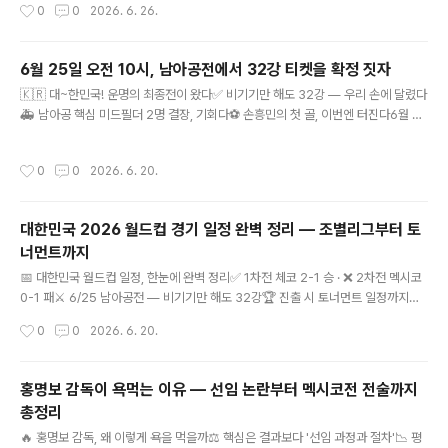
작성시간
0
0
2026. 6. 26.
나)조별리그 최종전 패배로 조 3위 추락 · 경기 리뷰부터 패인·후폭풍·32강 경우의
수까지이길 거라 믿었던 경기였습니다. 그러나 한국은 남아공에 0-1로 무너지며 조
3위로 떨어졌고, 32강 진출은 다른 조 결과를 기다려야 하는 처지가 됐습니다. 무엇
6월 25일 오전 10시, 남아공전에서 32강 티켓을 확정 짓자
이 잘못됐는지, 실제 경기를 토대로 패인을 분석합니다.2026 북중미 월드컵 A조 3
글 내용
🇰🇷 대~한민국! 운명의 최종전이 왔다✅ 비기기만 해도 32강 — 우리 손에 달렸다
차전 · 몬테레이🇰🇷 0 : 1 🇿🇦후반 18분 타펠로 마세코 결승골 · 한국 1승 2패(승
🚑 남아공 핵심 미드필더 2명 결장, 기회다⚽ 손흥민의 첫 골, 이번엔 터진다6월 25
점 3, 골득실..
일 오전 10시, 남아공전에서 32강 티켓을 확정 짓자멕시코전의 아쉬움을 털고 —
한국 응원 포인트·관전 가이드 총정리멕시코에 아쉽게 졌지만, 우리에겐 아직 한 경
작성시간
0
0
2026. 6. 20.
기가 남았습니다. 그리고 그 한 경기는 우리 손으로 끝낼 수 있는 경기입니다. 6월 2
5일 오전 10시, 남아공전에서 32강 티켓을 확정 짓고 다시 한번 환호할 시간입니다.
함께 응원할 포인트를 모았습니다!✅ 남아공전, 이기거나 비기면조 2위로 32강 진
대한민국 2026 월드컵 경기 일정 완벽 정리 — 조별리그부터 토
출 확정!🔥 왜 해볼 만한가 — 낙관 포인트 3가지① 비기기만 해도 진출! 승자승 원
너먼트까지
칙으로, 1차전에서 체코를 잡은 한국..
글 내용
📅 대한민국 월드컵 일정, 한눈에 완벽 정리✅ 1차전 체코 2-1 승 · ❌ 2차전 멕시코
0-1 패⚔️ 6/25 남아공전 — 비기기만 해도 32강🏆 진출 시 토너먼트 일정까지대
한민국 2026 월드컵 경기 일정 완벽 정리 — 조별리그부터 토너먼트까지한국시간
작성시간
0
0
2026. 6. 20.
기준 · 결과·일정·중계·진출 시 토너먼트 경로 총정리2026 북중미 월드컵, 한국은 지
금 어디까지 왔을까요? 1차전 승리, 2차전 패배를 지나 운명의 최종전을 앞둔 대한민
국 대표팀의 전체 일정을 결과와 함께 한국시간 기준으로 깔끔하게 정리했습니다.현
홍명보 감독이 욕먹는 이유 — 선임 논란부터 멕시코전 전술까지
재 A조 성적1승 1패 · 승점 3 · A조 2위남아공전에서 비기기만 해도 32강 진출⚽ 조
총정리
별리그 A조 일정·결과 (한국시간) 1차전6/12(금) 🇰🇷 대한민국 2 : 1 체코 🇨🇿황
글 내용
인범·오..
🔥 홍명보 감독, 왜 이렇게 욕을 먹을까⚖️ 핵심은 결과보다 '선임 과정과 절차'📉 평