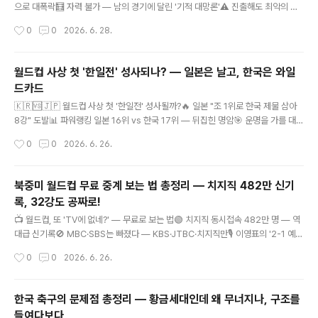
으로 대폭락🧮 자력 불가 — 남의 경기에 달린 '기적 대망론'⚠️ 진출해도 최악의 경
우 독일과 격돌한국 32강 진출 경우의 수 최종 정리 — 확률 급락, 운명은 오늘(28
작성시간
0
0
2026. 6. 28.
일) 결정남아공 패배 후 와일드카드 사투 · 떨어진 확률·필요한 결과·진출 시 상대까
지"비기기만 해도 됐는데…" 남아공전 패배 한 방에 모든 게 꼬였습니다. 한국은 자력
진출에 실패한 채 다른 조 결과만 기다리는 신세가 됐고, 한때 90%를 넘던 진출 확
월드컵 사상 첫 '한일전' 성사되나? — 일본은 날고, 한국은 와일
률은 절반 수준까지 추락했습니다. 오늘(28일) 결정되는 경우의 수를 최종 정리합니
드카드
다.⚠️ 한국은 A조 3위(1승 2패·승점 3·골득실 -1) — 와일드카드 8위 안에 들어야
글 내용
진출📉 추락한 진출 ..
🇰🇷🆚🇯🇵 월드컵 사상 첫 '한일전' 성사될까?🔥 일본 "조 1위로 한국 제물 삼아
8강" 도발📊 파워랭킹 일본 16위 vs 한국 17위 — 뒤집힌 명암🎯 운명을 가를 대
진, 경우의 수를 본다월드컵 사상 첫 '한일전' 성사되나? — 일본은 날고, 한국은 와일
작성시간
0
0
2026. 6. 26.
드카드화제의 한일전 가능성 · 뒤바뀐 한일 명암 · 대진 경우의 수까지 총정리월드컵
본선에서 한국과 일본이 맞붙은 적은 단 한 번도 없습니다. 그런데 이번 북중미 월드
컵에서 사상 첫 '한일전'이 성사될 수 있다는 전망이 나오며 검색창을 뜨겁게 달구고
북중미 월드컵 무료 중계 보는 법 총정리 — 치지직 482만 신기
있습니다. 가능성과 명암을 정리합니다. 🇰🇷대한민국A조 3위 · 와일드카드 대기 V
록, 32강도 공짜로!
S 🇯🇵일본조 1위 유력 · 아시아 최강 평가🔥 일본의 '도발' — 검색을 폭발시키다발
글 내용
단은 일..
📺 월드컵, 또 'TV에 없네?' — 무료로 보는 법🟢 치지직 동시접속 482만 명 — 역
대급 신기록🚫 MBC·SBS는 빠졌다 — KBS·JTBC·치지직만🎙️ 이영표의 '2-1 예측
적중'도 화제북중미 월드컵 무료 중계 보는 법 총정리 — 치지직 482만 신기록, 32
작성시간
0
0
2026. 6. 26.
강도 공짜로!TV·모바일 시청 채널 한눈에 · 무료 시청 단계별 안내 · 해설진·꿀팁까
지"월드컵인데 우리 집 TV엔 왜 안 나오지?" 이번 대회 검색창을 가장 뜨겁게 달군
질문입니다. 이번 북중미 월드컵은 중계 채널이 평소와 달라 혼란이 큰데요. 가장 쉽
한국 축구의 문제점 총정리 — 황금세대인데 왜 무너지나, 구조를
고 확실하게, 무료로 보는 법을 한 번에 정리했습니다.네이버 치지직 최고 동시접속
들여다보다