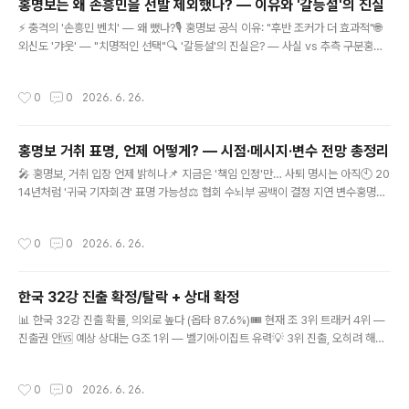
홍명보는 왜 손흥민을 선발 제외했나? — 이유와 '갈등설'의 진실
론되는 이유를 사실 위주로, 반론까지 함께 짚어봅니다.🔻 홍명보가 비판받는 5가지
글 내용
⚡ 충격의 '손흥민 벤치' — 왜 뺐나?🎙️ 홍명보 공식 이유: "후반 조커가 더 효과적"🌐
이유 1졸속·불공정 선임 논란 (가장 깊은 뿌리) 2024년 클린스만 경질 후, 협회는 해
외신도 '갸웃' — "치명적인 선택"🔍 '갈등설'의 진실은? — 사실 vs 추측 구분홍명
외의 검증된 후보 대신 홍..
보는 왜 손흥민을 선발 제외했나? — 이유와 '갈등설'의 진실남아공전 벤치 시작의
배경 · 공식 설명·외신 반응·갈등설 팩트체크남아공전 선발 명단이 발표되는 순간, 모
작성시간
0
0
2026. 6. 26.
두가 눈을 의심했습니다. 주장이자 에이스 손흥민이 월드컵 출전 사상 처음으로 벤치
에서 시작한 것입니다. 홍명보 감독은 왜 이런 결정을 내렸을까요? 그리고 떠도는 '갈
등설'은 사실일까요? 차분히 정리합니다.📋 사실 — 무슨 일이 있었나홍명보 감독은
홍명보 거취 표명, 언제 어떻게? — 시점·메시지·변수 전망 총정리
남아공전에서 손흥민과 이재성을 벤치에 두고, 체코전 결승골의 주인공 오현규를 원
글 내용
톱으로, 황희찬을 처음으로 선발에..
🎤 홍명보, 거취 입장 언제 밝히나📌 지금은 '책임 인정'만… 사퇴 명시는 아직🕙 20
14년처럼 '귀국 기자회견' 표명 가능성⚖️ 협회 수뇌부 공백이 결정 지연 변수홍명보
거취 표명, 언제 어떻게? — 시점·메시지·변수 전망 총정리남아공전 패배 후폭풍 · 본
인 입장·표명 시점·예상 메시지·결정 변수까지남아공전 충격패로 거취 논란이 폭발한
작성시간
0
0
2026. 6. 26.
가운데, 시선은 "홍명보 감독이 언제, 어떤 입장을 밝힐 것인가"에 쏠립니다. 현재까
지의 발언과 과거 전례를 토대로 거취 표명 시점과 메시지를 전망해봅니다.📌 현재
본인 입장 — 책임은 인정, 거취는 함구홍명보 감독은 남아공전 직후 결과에 대한 책
한국 32강 진출 확정/탈락 + 상대 확정
임을 분명히 인정했습니다. 식중독설 등 외부 요인으로 돌리지 않겠다며, 모든 책임
글 내용
은 감독에게 있다고 밝혔습니다. 다만 ..
📊 한국 32강 진출 확률, 의외로 높다 (옵타 87.6%)🎟️ 현재 조 3위 트래커 4위 —
진출권 안🆚 예상 상대는 G조 1위 — 벨기에·이집트 유력💡 3위 진출, 오히려 해볼
만한 대진?한국 32강 진출 확정될까? 탈락 가능성과 예상 상대 총정리 (전망)조 3위
와일드카드 경쟁 전망 · 진출 확률·탈락 변수·예상 상대·대진 일정까지남아공전 패배
작성시간
0
0
2026. 6. 26.
로 조 3위로 떨어졌지만, 한국의 32강행 가능성은 여전히 큽니다. 통계 매체들은 한