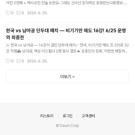
가전 2연패 + 멕시코전 전술 논란👍 그래도 선수단 장악력은 호평받는다홍명보 감
독이 욕먹는 이유 — 선임 논란부터 멕시코전 전술까지 총정리비판의 근거와 반론을
작성시간
0
0
2026. 6. 20.
균형 있게 정리 · 무엇이 진짜 쟁점인가홍명보 감독을 향한 비판은 월드컵 전부터 끊
이지 않았습니다. 그런데 그 비판의 핵심은 단순한 경기 결과가 아니라 '어떻게 감독
이 됐는가'라는 과정에 대한 분노에 가깝습니다. 자주 거론되는 이유들을 사실 위주
한국 vs 남아공 단두대 매치 — 비기기만 해도 16강! 6/25 운명
로, 반론까지 함께 정리했습니다.🔻 홍명보 감독이 비판받는 4가지 이유 1졸속·불공
의 최종전
정 선임 논란 (가장 큰 이유) 2024년 클린스만 감독 경질 후, 대한축구협회는 해외
글 내용
의 검증된 후보들 대신 홍명보 감독을 선임했..
⚔️ 한국 vs 남아공 — 16강이 걸린 단두대 매치✅ 한국, 비기기만 해도 조 2위로 32
강 직행🚑 남아공, 핵심 미드필더 2명 동시 결장🔥 손흥민의 침묵, 이번엔 깨질까한
국 vs 남아공 단두대 매치 — 비기기만 해도 16강! 6/25 운명의 최종전멕시코전 패
작성시간
0
0
2026. 6. 20.
배 뒤 맞는 조별리그 최종전 · 진출 조건·남아공 전력·관전 포인트 총정리멕시코에 아
쉽게 0-1로 졌지만, 한국의 16강 도전은 끝나지 않았습니다. 6월 25일 남아공과의
최종전 한 경기에 모든 것이 걸렸습니다. 다행히 한국은 비기기만 해도 조 2위로 올
더보기
라가는 유리한 고지에 있습니다. 단두대 매치의 모든 것을 정리합니다.✅ 한국 진출
공식: 남아공전 승리 또는 무승부 → 조 2위로 32강 진출📅 경기 정보일시2026년
6월 25일(목) 오전 ..
의안내
티스토리
로그인
고객센터
© Daum Corp.