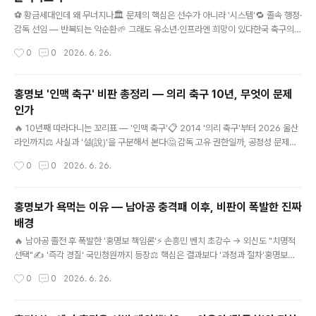
자 (체코전)482만 명기존 기록(LoL 월드컵 76만)의 6배 이상 — 역대급 경신!📡
글 내용
어디서 볼 ..
⚽ 황금세대인데 왜 무너지나🏛️ 문제의 핵심은 선수가 아니라 '시스템'🔁 졸속 행정·
감독 선임 — 반복되는 악순환🌱 그래도 유소년·인프라엔 희망이 있다한국 축구의
문제점 총정리 — 황금세대인데 왜 무너지나, 구조를 들여다보다남아공 졸전이 드러
작성시간
0
0
2026. 6. 26.
낸 것 · 행정·감독 선임·카르텔·유소년까지 구조적 진단손흥민·김민재·이강인. 역대 최
고로 평가받는 스쿼드를 갖고도 남아공전 졸전 끝에 32강 자력 진출에 실패했습니
다. 문제는 선수 개개인이 아니라 그들을 받치는 시스템에 있다는 지적이 많습니다.
홍명보 '인맥 축구' 비판 총정리 — 의리 축구 10년, 무엇이 문제
한국 축구의 구조적 문제점을 차분히 짚어봅니다.🔻 한국 축구의 구조적 문제 5가지
인가
1협회 행정·거버넌스의 난맥상 (핵심) 가장 근본적인 문제로 꼽히는 건 대한축구협회
글 내용
의 행정입니다. 클린스만 경질, 홍명보 졸속 선임..
🔥 10년째 따라다니는 꼬리표 — '인맥 축구'📋 2014 '의리 축구'부터 2026 울산
라인까지⚖️ 사실과 '설(說)'을 구분해서 본다🤔 감독 고유 권한일까, 공정성 문제일
까홍명보 '인맥 축구' 비판 총정리 — 의리 축구 10년, 무엇이 문제인가비판의 근거
작성시간
0
0
2026. 6. 26.
와 반론을 균형 있게 · 확인된 사실과 추측을 구분해 정리홍명보 감독을 따라다니는
가장 오래된 꼬리표가 '인맥 축구'입니다. 친분·연고를 기준으로 선수를 뽑는다는 비
판인데요. 2014년부터 2026년까지 반복된 이 논란을, 확인된 사실과 추측(설)을
홍명보가 욕먹는 이유 — 남아공 충격패 이후, 비판이 폭발한 진짜
구분해 차분히 정리합니다.💡 '인맥 축구'란? 선수의 현재 폼·성과보다 감독과의 친
배경
분, 과거 연고(올림픽 세대·소속팀·학연)를 우선해 선발한다는 비판을 가리키는 표현
글 내용
입니다. '의리 축구'와 같은 ..
🔥 남아공 졸전 후 폭발한 '홍명보 책임론'⚡ 손흥민 벤치 초강수 → 외신도 "치명적
선택"✍️ '즉각 경질' 국민청원까지 등장⚖️ 핵심은 결과보다 '과정과 절차'홍명보가
욕먹는 이유 — 남아공 충격패 이후, 비판이 폭발한 진짜 배경선임 논란부터 손흥민
작성시간
0
0
2026. 6. 26.
벤치까지 · 비판의 근거와 반론을 균형 있게 정리남아공전 0-1 충격패로 조 3위에 떨
어진 직후, 홍명보 감독을 향한 비판이 폭발했습니다. 그런데 이 분노의 뿌리는 단순
한 패배가 아니라 '어떻게 감독이 됐는가'와 '왜 그렇게 썼는가'에 있습니다. 자주 거