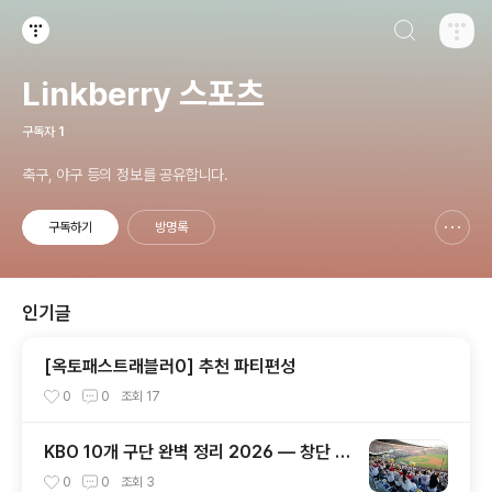
검색하기
티스토리
Linkberry 스포츠
구독자
1
축구, 야구 등의 정보를 공유합니다.
구독하기
방명록
신고하기 레이어
열기
인기글
[옥토패스트래블러0] 추천 파티편성
0
0
조회
17
KBO 10개 구단 완벽 정리 2026 — 창단 역
사·연고지·우승 횟수·팬덤까지 총정리
0
0
조회
3