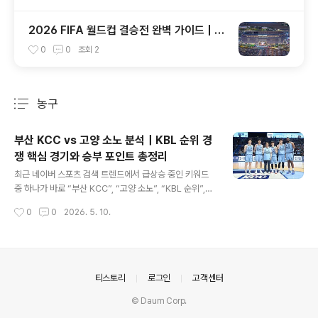
2026 FIFA 월드컵 결승전 완벽 가이드 | 메
트라이프 스타디움 총정리·콜드플레이 하프
0
0
조회
2
타임 쇼·티켓 가격·한국시간·뉴욕 여행 꿀팁
농구
분류 전체보기
주요 글 목록
부산 KCC vs 고양 소노 분석｜KBL 순위 경
쟁 핵심 경기와 승부 포인트 총정리
글 내용
최근 네이버 스포츠 검색 트렌드에서 급상승 중인 키워드
중 하나가 바로 “부산 KCC”, “고양 소노”, “KBL 순위”,
“KCC 소노 경기”, “프로농구 경기 분석”입니다.특히 부산
작성시간
0
0
2026. 5. 10.
KCC 이지스 와 고양 소노 스카이거너스 의 맞대결은 플레
이오프 경쟁과 팀 분위기에 큰 영향을 줄 수 있는 중요한 경
기로 주목받고 있습니다.이번 글에서는 양 팀의 최근 경기
력과 핵심 선수, 예상 경기 흐름, 관전 포인트까지 한 번에
정리해보겠습니다.부산 KCC, 강력한 공격 농구가 살아날
의안내
티스토리
로그인
고객센터
까? 4부산 KCC 이지스 는 KBL 대표 인기 구단 중 하나입
© Daum Corp.
니다.최근 KCC의 특징:빠른 공격 전개외곽슛 중심 공격강
한 개인 기량트랜지션 농구특히 공격 흐름이 살아날 때는